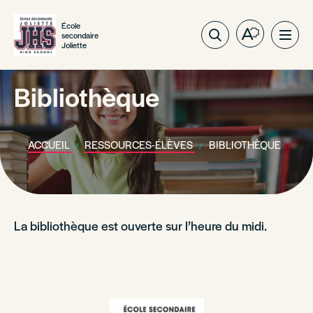
École
secondaire
Ouvrez
Ouvri
Joliette
la
la
barre
navig
d'outils
Bibliothèque
du
d'accessibil
site
ACCUEIL
RESSOURCES-ÉLÈVES
BIBLIOTHÈQUE
La bibliothèque est ouverte sur l’heure du midi.