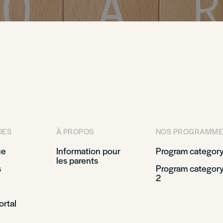
DES
À PROPOS
NOS PROGRAMME
ue
Information pour
Program category
les parents
s
Program categor
2