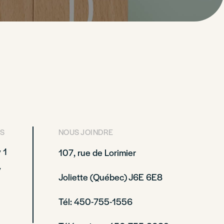
S
NOUS JOINDRE
 1
107, rue de Lorimier
y
Joliette (Québec) J6E 6E8
Tél: 450-755-1556