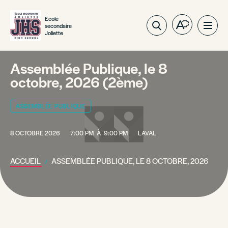
École
secondaire
Ouvrez
Ouvri
Joliette
la
la
barre
navig
d'outils
du
Assemblée Publique, le 8
d'accessibil
site
octobre, 2026 (2ème)
ASSEMBLÉE PUBLIQUE
8 OCTOBRE 2026
7:00 PM
À
9:00 PM
LAVAL
ACCUEIL
ASSEMBLÉE PUBLIQUE, LE 8 OCTOBRE, 2026 (2ÈM